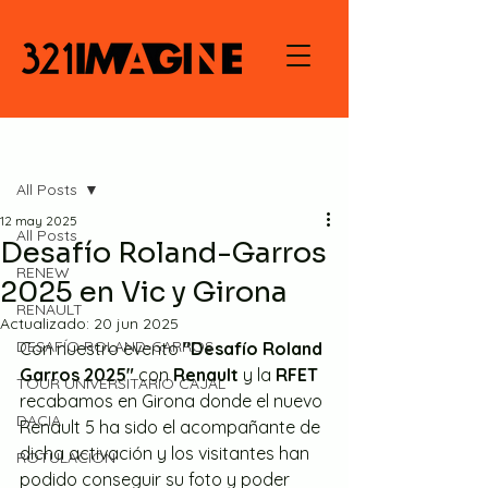
Entrada
All Posts
12 may 2025
All Posts
Desafío Roland-Garros
RENEW
2025 en Vic y Girona
RENAULT
Actualizado:
20 jun 2025
DESAFÍO ROLAND-GARROS
Con nuestro evento 
"Desafío Roland 
Garros 2025"
 con 
Renault 
y la 
RFET 
TOUR UNIVERSITARIO CAJAL
recabamos en Girona donde el nuevo 
DACIA
Renault 5 ha sido el acompañante de 
dicha activación y los visitantes han 
ROTULACIÓN
podido conseguir su foto y poder 