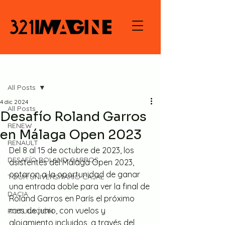
Entrada
All Posts
4 dic 2024
All Posts
Desafío Roland Garros
RENEW
en Málaga Open 2023
RENAULT
Del 8 al 15 de octubre de 2023, los 
DESAFÍO ROLAND-GARROS
asistentes del Málaga Open 2023, 
optaron a la oportunidad de ganar 
TOUR UNIVERSITARIO CAJAL
una entrada doble para ver la final de 
DACIA
Roland Garros en París el próximo 
mes de junio, con vuelos y 
ROTULACIÓN
alojamiento incluidos, a través del 