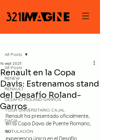
Entrada
All Posts
16 sept 2025
All Posts
Renault en la Copa
RENEW
Davis: Estrenamos stand
RENAULT
del Desafío Roland-
DESAFÍO ROLAND-GARROS
Garros
TOUR UNIVERSITARIO CAJAL
Renault ha presentado oficialmente, 
DACIA
en la Copa Davis de Puente Romano, 
su
ROTULACIÓN
experiencia única en el Desafío 