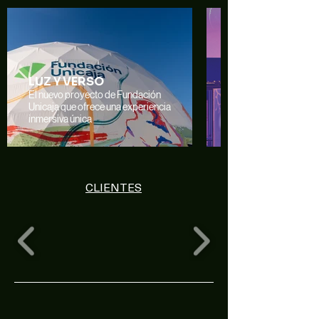
LUZ Y VERSO
El nuevo proyecto de Fundación
Unicaja que ofrece una experiencia
inmersiva única
CLIENTES