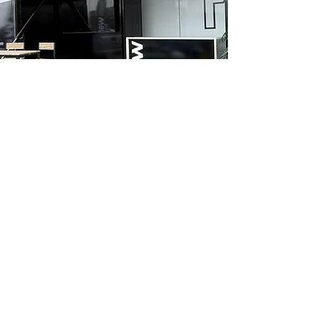
ALQUILER
VEHÍCULOS
EXPOSITIVOS
​Servicio de alquiler de vehículos
transformados para eventos, como
camiones especiales para
roadshows
y
autobuses expositores.