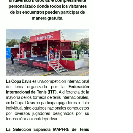
un divertido
motorhome
completamente
personalizado donde todos los visitantes
de los encuentros pueden participar de
manera gratuita.​​
La Copa Davis
es una competición internacional
de tenis organizada por la
Federación
Internacional de Tenis (ITF).
A diferencia de la
mayoría de los torneos de tenis internacionales,
en la Copa Davis no participan jugadores a título
individual, sino equipos nacionales compuestos
por diversos jugadores designados por su
federación nacional deportiva.
La Selección Española MAPFRE de Tenis