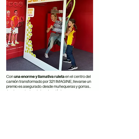
Con
una enorme y llamativa ruleta
en el centro del
camión transformado por 321 IMAGINE, llevarse un
premio es asegurado: desde muñequeras y gorras...
¡hasta camisetas de la selección!
Un
fotomatón digital
frente a una gran portada de
revista te da el recuerdo perfecto de la visita a la
Copa Davis
: posar con la familia con una recreación
de la copa.
Ver todos