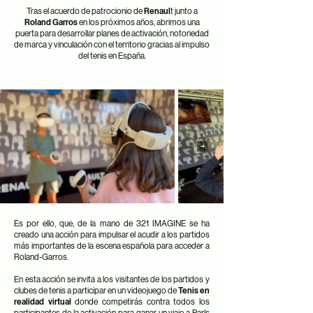
Tras el acuerdo de patrocionio de
Renaul
t junto a
Roland Garros
en los próximos años, abrimos una
puerta para desarrollar planes de activación, notoriedad
de marca y vinculación con el territorio gracias al impulso
del tenis en España.
Es por ello, que, de la mano de 321 IMAGINE se ha
creado una acción para impulsar el acudir a los partidos
más importantes de la escena española para acceder a
Roland-Garros.
En esta acción se invita a los visitantes de los partidos y
clubes de tenis a participar en un videojuego de
Tenis en
realidad virtual
donde competirás contra todos los