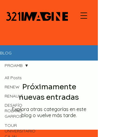
BLOG
PROAMB
All Posts
Próximamente
RENEW
nuevas entradas
RENAULT
DESAFÍO
Explora otras categorías en este
ROLAND-
blog o vuelve más tarde.
GARROS
TOUR
UNIVERSITARIO
CAJAL