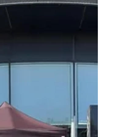
primer momento, la experiencia captaba todas
las miradas: ✨ Arco hinchable gigante✨ Ba