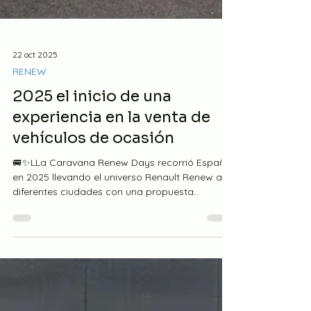
22 oct 2025
RENEW
2025 el inicio de una
experiencia en la venta de
vehículos de ocasión
🚐✨LLa Caravana Renew Days recorrió España
en 2025 llevando el universo Renault Renew a
diferentes ciudades con una propuesta
experiencial única. Oviedo y Sant Boi acogieron
las primeras paradas de un evento diseñado
para descubrir los vehículos de ocasión de una
forma dinámica, cercana y sorprendente,
combinando innovación, entretenimiento y las
mejores oportunidades sobre ruedas. Desde el