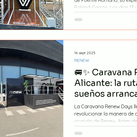
Roland-Garros. Los días 13 y 
16 sept 2025
RENEW
🚐✨ Caravana
Alicante: la ru
sueños arranc
La Caravana Renew Days ll
revolucionar la manera de 
ocasión de Renew. Antes del