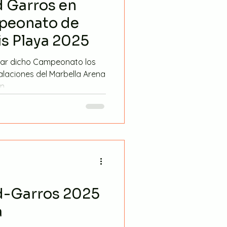
d Garros en
peonato de
is Playa 2025
rar dicho Campeonato los
talaciones del Marbella Arena
...
d-Garros 2025
a