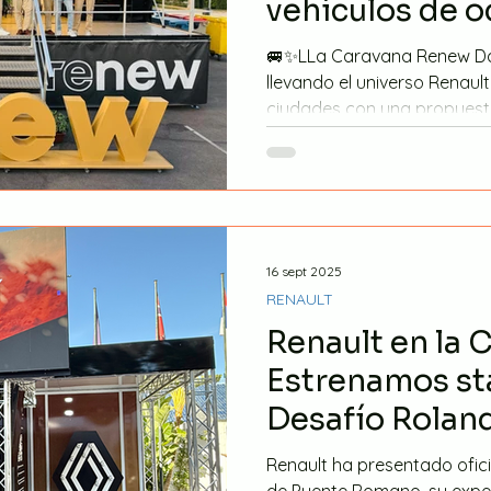
vehículos de o
🚐✨LLa Caravana Renew Da
llevando el universo Renaul
ciudades con una propuesta
y Sant Boi acogieron las p
evento diseñado para descu
ocasión de una forma diná
sorprendente, combinando i
y las mejores oportunidade
primer momento, la experie
16 sept 2025
miradas: ✨ Arco hinchable
RENAULT
Renault en la 
Estrenamos st
Desafío Rolan
Renault ha presentado ofic
de Puente Romano, su exper