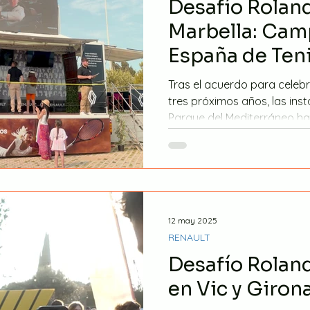
Desafío Rolan
Marbella: Cam
España de Ten
Tras el acuerdo para celeb
tres próximos años, las ins
Parque del Mediterráneo han
12 may 2025
RENAULT
Desafío Rolan
en Vic y Giron