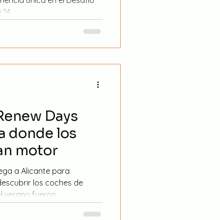
14...
 Renew Days
ta donde los
an motor
ega a Alicante para
descubrir los coches de
 verano fueron...